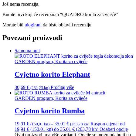
Još nema recenzija.
Budite prvi koji će recenzirati “QUADRO korita za cvijeće”
Morate biti
ulogirani
da biste objavili recenziju.
Povezani proizvodi
Samo na upit
GARDEN program, Korita za cvijeće
Cvjetno korito Elephant
30,69
€
Pročitaj više
(231,23 kn)
GARDEN program, Korita za cvijeće
Cvjetno korito Rumba
19,91
€
–
35,01
€
Raspon cijena: od
(150,01 kn)
(263,78 kn)
19,91 € (150,01 kn) do 35,01 € (263,78 kn)
Odaberi opcije
Ovaj proizvod ima više varijanti. Opcije se mogu odabrati na