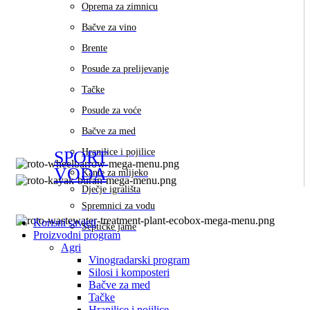
Oprema za zimnicu
Bačve za vino
Brente
Posude za prelijevanje
Tačke
Posude za voće
Bačve za med
Hranilice i pojilice
SPORT
VODA
Kante za mlijeko
Dječje igrališta
Spremnici za vodu
Korisni savjeti
Septičke jame
Proizvodni program
Agri
Vinogradarski program
Silosi i komposteri
Bačve za med
Tačke
Hranilice i pojilice