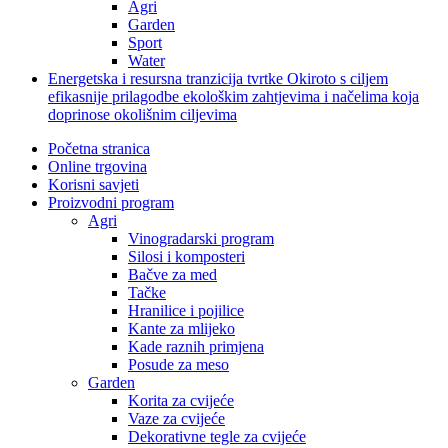
Agri
Garden
Sport
Water
Energetska i resursna tranzicija tvrtke Okiroto s ciljem
efikasnije prilagodbe ekološkim zahtjevima i načelima koja
doprinose okolišnim ciljevima
Početna stranica
Online trgovina
Korisni savjeti
Proizvodni program
Agri
Vinogradarski program
Silosi i komposteri
Bačve za med
Tačke
Hranilice i pojilice
Kante za mlijeko
Kade raznih primjena
Posude za meso
Garden
Korita za cvijeće
Vaze za cvijeće
Dekorativne tegle za cvijeće