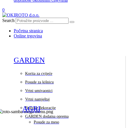
doprinose okolišnim ciljevima
0
Search
Početna stranica
Online trgovina
GARDEN
Korita za cvijeće
Posude za kišnicu
Vrtni umivaonici
Vrtni namještaj
AGRI
Božićne dekoracije
GARDEN dodatna oprema
Posude za meso