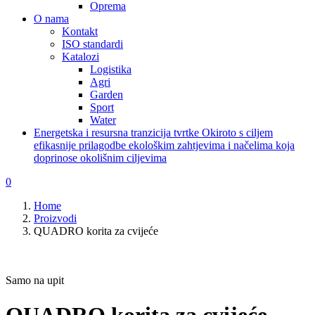
Oprema
O nama
Kontakt
ISO standardi
Katalozi
Logistika
Agri
Garden
Sport
Water
Energetska i resursna tranzicija tvrtke Okiroto s ciljem
efikasnije prilagodbe ekološkim zahtjevima i načelima koja
doprinose okolišnim ciljevima
0
Home
Proizvodi
QUADRO korita za cvijeće
Samo na upit
QUADRO korita za cvijeće