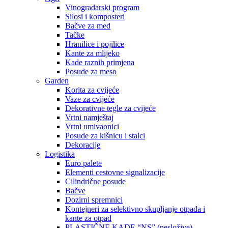
Vinogradarski program
Silosi i komposteri
Bačve za med
Tačke
Hranilice i pojilice
Kante za mlijeko
Kade raznih primjena
Posude za meso
Garden
Korita za cvijeće
Vaze za cvijeće
Dekorativne tegle za cvijeće
Vrtni namještaj
Vrtni umivaonici
Posude za kišnicu i stalci
Dekoracije
Logistika
Euro palete
Elementi cestovne signalizacije
Cilindrične posude
Bačve
Dozirni spremnici
Kontejneri za selektivno skupljanje otpada i
kante za otpad
PLASTIČNE KADE “NS” (nesložive)