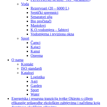
Voda
Rezervoari (20 – 6000 L)
Septički spremnici
Separatori ulja
Bio pročistači
Mastolovi
K.O.vodomjera – šahtovi
Vodomjerna i reviziona okna
Sport
Čamci
Kajaci
Kanui
Oprema
O nama
Kontakt
ISO standardi
Katalozi
Logistika
Agri
Garden
Sport
Water
Energetska i resursna tranzicija tvrtke Okiroto s ciljem
efikasnije prilagodbe ekološkim zahtjevima i načelima koja