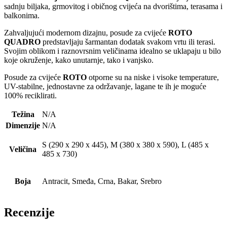
sadnju biljaka, grmovitog i običnog cvijeća na dvorištima, terasama i
balkonima.
Zahvaljujući modernom dizajnu, posude za cvijeće
ROTO
QUADRO
predstavljaju šarmantan dodatak svakom vrtu ili terasi.
Svojim oblikom i raznovrsnim veličinama idealno se uklapaju u bilo
koje okruženje, kako unutarnje, tako i vanjsko.
Posude za cvijeće
ROTO
otporne su na niske i visoke temperature,
UV-stabilne, jednostavne za održavanje, lagane te ih je moguće
100% reciklirati.
Težina
N/A
Dimenzije
N/A
S (290 x 290 x 445), M (380 x 380 x 590), L (485 x
Veličina
485 x 730)
Boja
Antracit, Smeđa, Crna, Bakar, Srebro
Recenzije