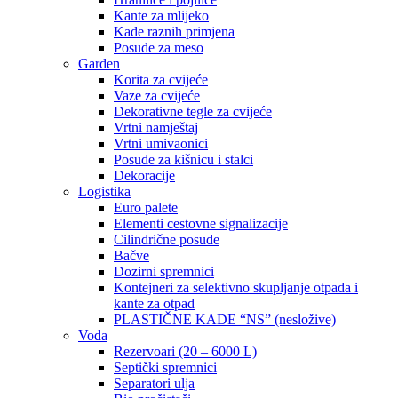
Kante za mlijeko
Kade raznih primjena
Posude za meso
Garden
Korita za cvijeće
Vaze za cvijeće
Dekorativne tegle za cvijeće
Vrtni namještaj
Vrtni umivaonici
Posude za kišnicu i stalci
Dekoracije
Logistika
Euro palete
Elementi cestovne signalizacije
Cilindrične posude
Bačve
Dozirni spremnici
Kontejneri za selektivno skupljanje otpada i
kante za otpad
PLASTIČNE KADE “NS” (nesložive)
Voda
Rezervoari (20 – 6000 L)
Septički spremnici
Separatori ulja