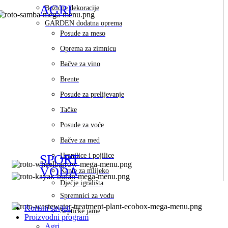
AGRI
Božićne dekoracije
GARDEN dodatna oprema
Posude za meso
Oprema za zimnicu
Bačve za vino
Brente
Posude za prelijevanje
Tačke
Posude za voće
Bačve za med
Hranilice i pojilice
SPORT
VODA
Kante za mlijeko
Dječje igrališta
Spremnici za vodu
Korisni savjeti
Septičke jame
Proizvodni program
Agri