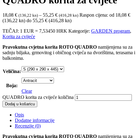
18,08
€
–
55,25
€
Raspon cijena: od 18,08 €
(136,22 kn)
(416,28 kn)
(136,22 kn) do 55,25 € (416,28 kn)
TEČAJ: 1 EUR = 7,53450 HRK
Kategorije:
GARDEN program
,
Korita za cvijeće
Pravokutna cvjetna korita ROTO QUADRO
namijenjena su za
sadnju biljaka, grmovitog i običnog cvijeća na dvorištima, terasama i
balkonima.
Veličina
:
Boja
:
Clear
QUADRO korita za cvijeće količina
Dodaj u košaricu
Opis
Dodatne informacije
Recenzije (0)
Pravokutna cvjetna korita ROTO QUADRO
namijenjena su za