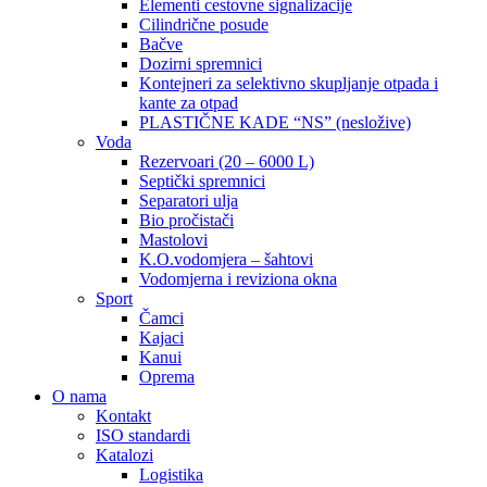
Elementi cestovne signalizacije
Cilindrične posude
Bačve
Dozirni spremnici
Kontejneri za selektivno skupljanje otpada i
kante za otpad
PLASTIČNE KADE “NS” (nesložive)
Voda
Rezervoari (20 – 6000 L)
Septički spremnici
Separatori ulja
Bio pročistači
Mastolovi
K.O.vodomjera – šahtovi
Vodomjerna i reviziona okna
Sport
Čamci
Kajaci
Kanui
Oprema
O nama
Kontakt
ISO standardi
Katalozi
Logistika