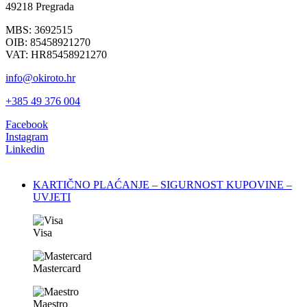
49218 Pregrada
MBS: 3692515
OIB: 85458921270
VAT: HR85458921270
info@okiroto.hr
+385 49 376 004
Facebook
Instagram
Linkedin
KARTIČNO PLAĆANJE – SIGURNOST KUPOVINE –
UVJETI
Visa
Mastercard
Maestro