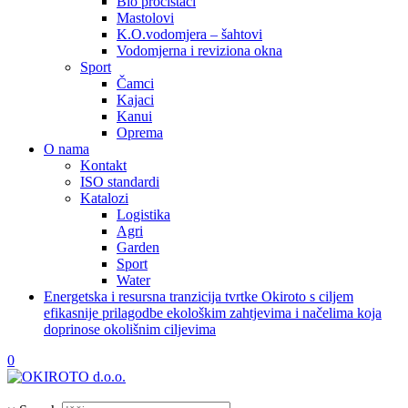
Bio pročistači
Mastolovi
K.O.vodomjera – šahtovi
Vodomjerna i reviziona okna
Sport
Čamci
Kajaci
Kanui
Oprema
O nama
Kontakt
ISO standardi
Katalozi
Logistika
Agri
Garden
Sport
Water
Energetska i resursna tranzicija tvrtke Okiroto s ciljem
efikasnije prilagodbe ekološkim zahtjevima i načelima koja
doprinose okolišnim ciljevima
0