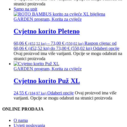
stranici proizvoda
Samo na upit
GARDEN program, Korita za cvijeće
Cvjetno korito Pleteno
60,06
€
–
73,00
€
Raspon cijena: od
(452,52 kn)
(550,02 kn)
60,06 € (452,52 kn) do 73,00 € (550,02 kn)
Odaberi opcije
Ovaj proizvod ima više varijanti. Opcije se mogu odabrati na
stranici proizvoda
GARDEN program, Korita za cvijeće
Cvjetno korito Puž XL
24,55
€
Odaberi opcije
Ovaj proizvod ima više
(184,97 kn)
varijanti. Opcije se mogu odabrati na stranici proizvoda
ONLINE PRODAJA
O nama
Uvjeti poslovanja