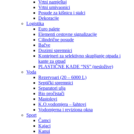
Vrtni namještaj
Vrtni umivaonici
Posude za kišnicu i stalci
Dekoracije
Logistika
Euro palete
Elementi cestovne signalizacije
Cilindrične posude
Bačve
Dozirni spremnici
Kontejneri za selektivno skupljanje otpada i
kante za otpad
PLASTIČNE KADE “NS” (nesložive)
Voda
Rezervoari (20 – 6000 L)
Septički spremnici
Separatori ulja
Bio pročistači
Mastolovi
K.O.vodomjera – šahtovi
Vodomjerna i reviziona okna
Sport
Čamci
Kajaci
Kanui