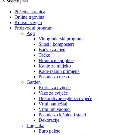
×
Search
Početna stranica
Online trgovina
Korisni savjeti
Proizvodni program
Agri
Vinogradarski program
Silosi i komposteri
Bačve za med
Tačke
Hranilice i pojilice
Kante za mlijeko
Kade raznih primjena
Posude za meso
Garden
Korita za cvijeće
Vaze za cvijeće
Dekorativne tegle za cvijeće
Vrtni namještaj
Vrtni umivaonici
Posude za kišnicu i stalci
Dekoracije
Logistika
Euro palete