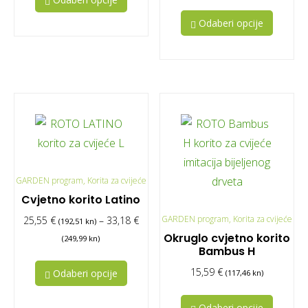
Odaberi opcije
GARDEN program, Korita za cvijeće
Cvjetno korito Latino
GARDEN program, Korita za cvijeće
25,55
€
–
33,18
€
(192,51 kn)
Okruglo cvjetno korito
(249,99 kn)
Bambus H
15,59
€
Odaberi opcije
(117,46 kn)
Odaberi opcije