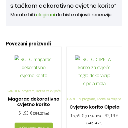
s tačkom dekorativno cvjetno korito”
Morate biti
ulogirani
da biste objavili recenziju.
Povezani proizvodi
GARDEN program, Korita za cvijeće
Magarac dekorativno
GARDEN program, Korita za cvijeće
cvjetno korito
Cvjetno korito Cipela
51,93
€
(391,27 kn)
15,59
€
–
32,19
€
(117,46 kn)
(242,54 kn)
Odaberi opcije