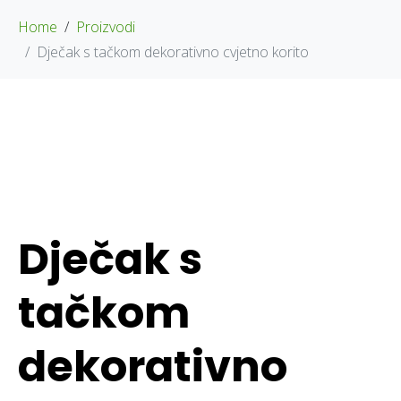
Home
Proizvodi
Dječak s tačkom dekorativno cvjetno korito
Dječak s
tačkom
dekorativno