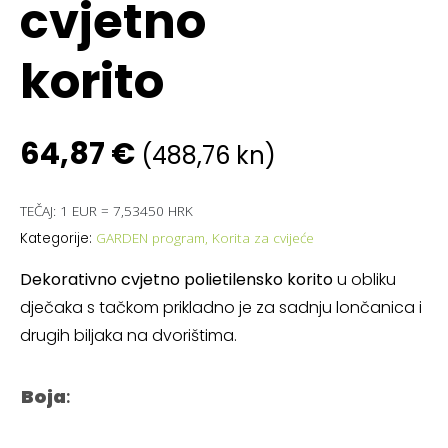
cvjetno
korito
64,87
€
(488,76 kn)
TEČAJ: 1 EUR = 7,53450 HRK
GARDEN program
,
Korita za cvijeće
Kategorije:
Dekorativno cvjetno polietilensko korito
u obliku
dječaka s tačkom prikladno je za sadnju lončanica i
drugih biljaka na dvorištima.
Boja
: