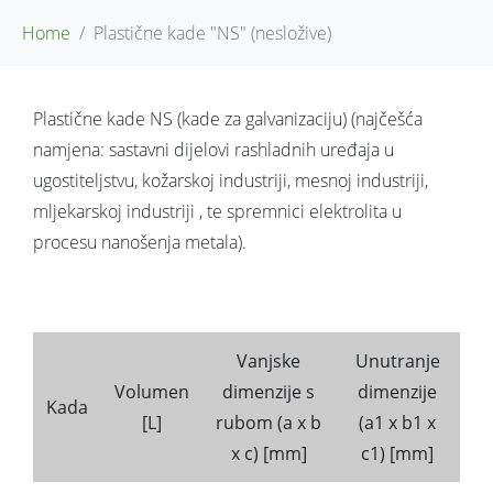
Home
Plastične kade "NS" (nesložive)
Plastične kade NS (kade za galvanizaciju) (najčešća
namjena: sastavni dijelovi rashladnih uređaja u
ugostiteljstvu, kožarskoj industriji, mesnoj industriji,
mljekarskoj industriji , te spremnici elektrolita u
procesu nanošenja metala).
Vanjske
Unutranje
Volumen
dimenzije s
dimenzije
Kada
[L]
rubom (a x b
(a1 x b1 x
x c) [mm]
c1) [mm]