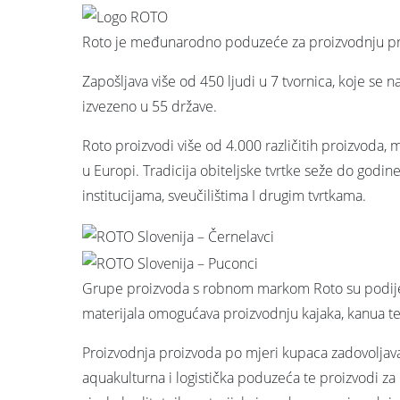
Roto je međunarodno poduzeće za proizvodnju proi
Zapošljava više od 450 ljudi u 7 tvornica, koje se 
izvezeno u 55 države.
Roto proizvodi više od 4.000 različitih proizvod
u Europi. Tradicija obiteljske tvrtke seže do godin
institucijama, sveučilištima I drugim tvrtkama.
Grupe proizvoda s robnom markom Roto su podijelj
materijala omogućava proizvodnju kajaka, kanua te 
Proizvodnja proizvoda po mjeri kupaca zadovoljava n
aquakulturna i logistička poduzeća te proizvodi za 