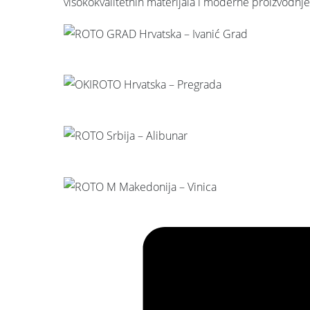
visokokvalitetnih materijala i moderne proizvodnje