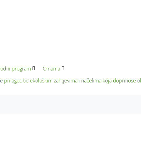
vodni program
O nama
nije prilagodbe ekološkim zahtjevima i načelima koja doprinose o