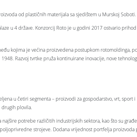
zvoda od plastičnih materijala sa sjedištem u Murskoj Soboti.
nalaze u 4 države. Konzorcij Roto je u godini 2017 ostvario prih
a, među kojima je većina proizvedena postupkom rotomoldinga, p
e 1948. Razvoj tvrtke pruža kontinuirane inovacije, nove tehnolog
ena u četiri segmenta – proizvodi za gospodarstvo, vrt, sport 
drugih plovila.
ajšire potrebe različitih industrijskih sektora, kao što su građe
poljoprivredne strojeve. Dodana vrijednost portfelja proizvoda pr