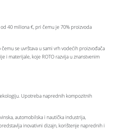
od od 40 miliona €, pri čemu je 70% proizvoda
o čemu se uvrštava u sami vrh vodećih proizvođača
ije i materijale, koje ROTO razvija u znanstvenim
i ekologiju. Upotreba naprednih kompozitnih
vinska, automobilska i nautička industrija,
edstavlja inovativni dizajn, korištenje naprednih i