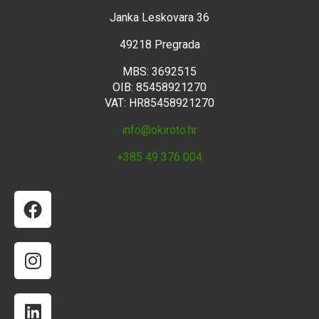
Janka Leskovara 36
49218 Pregrada
MBS: 3692515
OIB: 85458921270
VAT: HR85458921270
info@okiroto.hr
+385 49 376 004