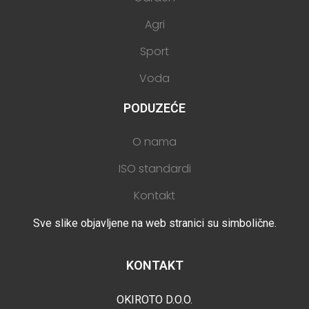
Agri
Sport
Voda
PODUZEĆE
O nama
ISO standardi
Kontakt
Sve slike objavljene na web stranici su simbolične.
KONTAKT
OKIROTO D.O.O.