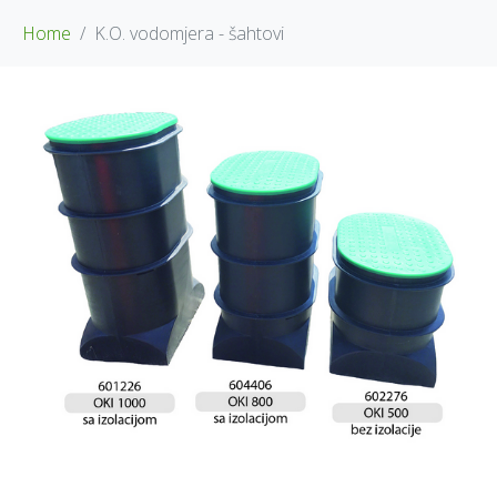
Home
K.O. vodomjera - šahtovi