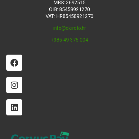
MBS: 3692515
OIB: 85458921270
VAT: HR85458921270
info@okiroto.hr
+385 49 376 004