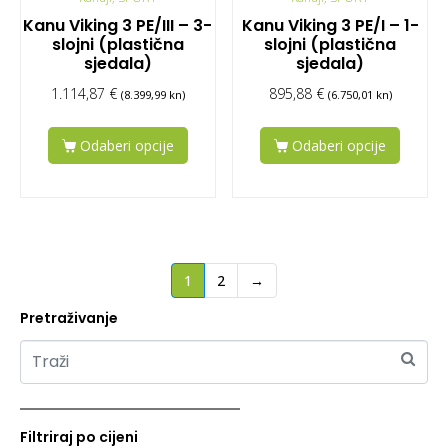
Kanu Viking 3 PE/III – 3-
Kanu Viking 3 PE/I – 1-
slojni (plastična
slojni (plastična
sjedala)
sjedala)
1.114,87
€
895,88
€
(8.399,99 kn)
(6.750,01 kn)
Odaberi opcije
Odaberi opcije
1
2
→
Pretraživanje
Filtriraj po cijeni