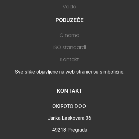
Voda
PODUZEĆE
O nama
ISO standardi
Kontakt
Sve slike objavljene na web stranici su simbolične.
KONTAKT
OKIROTO D.O.O.
Janka Leskovara 36
49218 Pregrada