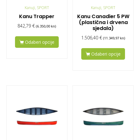
Kanuji, SPORT
Kanuji, SPORT
Kanu Trapper
Kanu Canadier 5 PW
(plastična i drvena
842,79
€
(6.350,00 kn)
sjedala)
1.506,40
€
(11.349,97 kn)
Odaberi opcije
Odaberi opcije