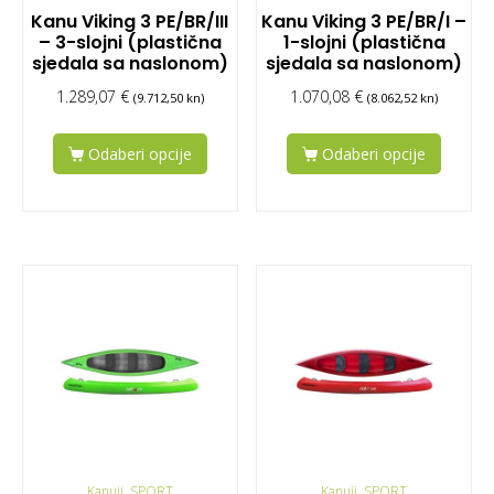
Kanu Viking 3 PE/BR/III
Kanu Viking 3 PE/BR/I –
– 3-slojni (plastična
1-slojni (plastična
sjedala sa naslonom)
sjedala sa naslonom)
1.289,07
€
1.070,08
€
(9.712,50 kn)
(8.062,52 kn)
Odaberi opcije
Odaberi opcije
Kanuji, SPORT
Kanuji, SPORT