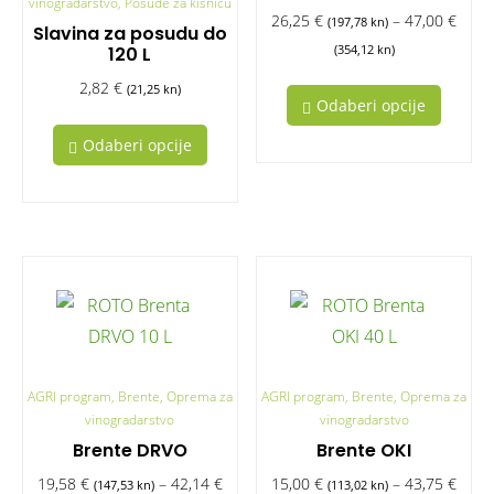
vinogradarstvo, Posude za kišnicu
26,25
€
–
47,00
€
(197,78 kn)
Slavina za posudu do
(354,12 kn)
120 L
2,82
€
(21,25 kn)
Odaberi opcije
Odaberi opcije
AGRI program, Brente, Oprema za
AGRI program, Brente, Oprema za
vinogradarstvo
vinogradarstvo
Brente DRVO
Brente OKI
19,58
€
–
42,14
€
15,00
€
–
43,75
€
(147,53 kn)
(113,02 kn)