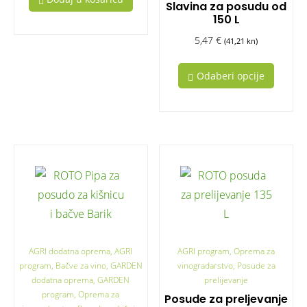
Slavina za posudu od
150 L
5,47
€
(41,21 kn)
Odaberi opcije
AGRI dodatna oprema, AGRI
AGRI program, Oprema za
program, Bačve za vino, GARDEN
vinogradarstvo, Posude za
dodatna oprema, GARDEN
prelijevanje
program, Oprema za
Posude za preljevanje