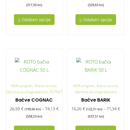
(317,50 kn)
(329,63 kn)
Odaberi opcije
Odaberi opcije
AGRI program, Bačve za vino,
AGRI program, Bačve za vino,
Oprema za vinogradarstvo, OUTLET
Oprema za vinogradarstvo
Bačve COGNAC
Bačve BARIK
26,50
€
–
74,13
€
16,26
€
–
71,34
€
(199,66 kn)
(122,51 kn)
(558,53 kn)
(537,51 kn)