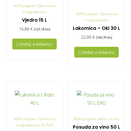
AGRI program, Oprema za
vinogradarstvo
AGRI program, Oprema za
Vjedro 15 L
vinogradarstvo
Lakomica – Oki 30 L
16,88
€
(127,18 kn)
22,00
€
(165,76 kn)
Dodaj u košaricu
Dodaj u košaricu
AGRI program, Oprema za
AGRI program, Bačve za vino
vinogradarstvo, OUTLET
Posuda za vino 50 L