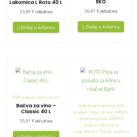
EKO
Lakomica L Roto 40 L
56,41
€
23,89
€
(425,02 kn)
(180,00 kn)
Dodaj u košaricu
Dodaj u košaricu
AGRI program, Bačve za vino
Bačva za vino –
AGRI dodatna oprema, AGRI
Classic 40 L
program, Bačve za vino, GARDEN
dodatna oprema, GARDEN
55,91
€
(421,25 kn)
program, Oprema za
vinogradarstvo, Posude za kišnicu
Dodaj u košaricu