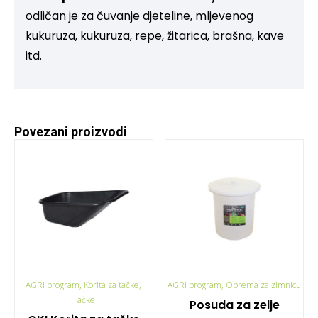
odličan je za čuvanje djeteline, mljevenog
kukuruza, kukuruza, repe, žitarica, brašna, kave
itd.
Povezani proizvodi
AGRI program, Korita za tačke,
AGRI program, Oprema za zimnicu
Tačke
Posuda za zelje