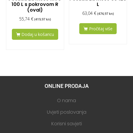
100 L s pokrovom R
L
(oval)
63,04
€
(474,97 kn)
55,74
€
(419,97 kn)
Pročitaj više
Dodaj u košaricu
ONLINE PRODAJA
O nama
Uvjeti poslovanja
Korisni savjeti