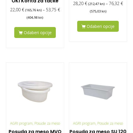
OKI Korita za tačke
28,20
€
–
76,32
€
(212,47 kn)
22,00
€
–
53,75
€
(165,76 kn)
(575,03 kn)
(404,98 kn)
Odaberi opcije
Odaberi opcije
AGRI program, Posude za meso
AGRI program, Posude za meso
Posuda za meso MVO
Posuda za meso SU 120