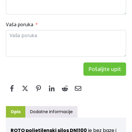
Vaša poruka
Pošaljite upit
Opis
Dodatne informacije
ROTO polietilenski silos DN1100
je bez baze i