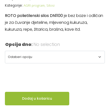
AGRI program
,
Silosi
Kategorije:
ROTO polietilenski silos DN1100
je bez baze i odličan
je za čuvanje djeteline, mljevenog kukuruza,
kukuruza, repe, žitarica, brašna, kave itd.
Opcija dno
:
No selection
Dodaj u košaricu