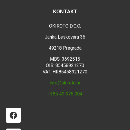
KONTAKT
OKIROTO D.O.O.
Janka Leskovara 36
49218 Pregrada
MBS: 3692515
OIB: 85458921270
VAT: HR85458921270
info@okiroto.hr
+385 49 376 004