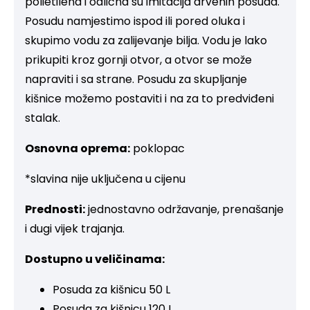
polietilena i odlična su imitacija drvenih posuda.
Posudu namjestimo ispod ili pored oluka i
skupimo vodu za zalijevanje bilja. Vodu je lako
prikupiti kroz gornji otvor, a otvor se može
napraviti i sa strane. Posudu za skupljanje
kišnice možemo postaviti i na za to predviđeni
stalak.
Osnovna oprema:
poklopac
*slavina nije uključena u cijenu
Prednosti:
jednostavno održavanje, prenašanje
i dugi vijek trajanja.
Dostupno u veličinama:
Posuda za kišnicu 50 L
Posuda za kišnicu 120 L