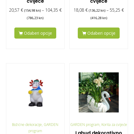
cvijeće
cvijeće
20,57
€
–
104,35
€
18,08
€
–
55,25
€
(154,98 kn)
(136,22 kn)
(786,23 kn)
(416,28 kn)
Odaberi opcije
Odaberi opcije
Božićne dekoracije, GARDEN
GARDEN program, Korita za cvijeće
program
Labud dekorativno