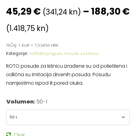
45,29
€
–
188,30
€
(341,24 kn)
(1.418,75 kn)
TEČAJ: 1 EUR = 7,53450 HRK
GARDEN program
,
Posude za kišnicu
Kategorije:
ROTO posude za kišnicu izrađene su od polietilena i
odlična su imitacija drvenih posuda. Posudu
namjestimo ispod ili pored oluka.
Volumen
:
50-l
Clear