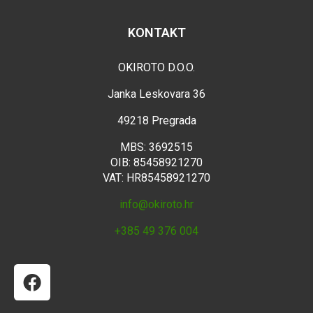
KONTAKT
OKIROTO D.O.O.
Janka Leskovara 36
49218 Pregrada
MBS: 3692515
OIB: 85458921270
VAT: HR85458921270
info@okiroto.hr
+385 49 376 004