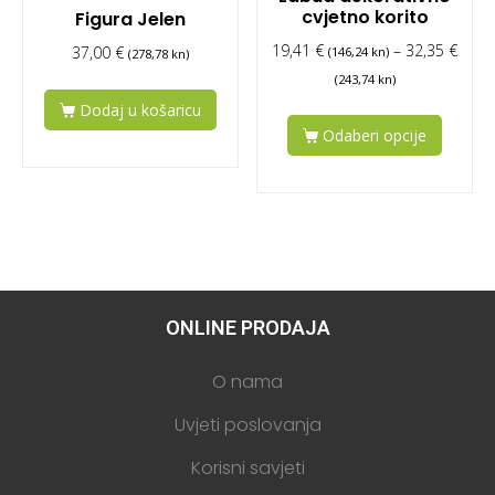
cvjetno korito
Figura Jelen
19,41
€
–
32,35
€
37,00
€
(146,24 kn)
(278,78 kn)
(243,74 kn)
Dodaj u košaricu
Odaberi opcije
ONLINE PRODAJA
O nama
Uvjeti poslovanja
Korisni savjeti