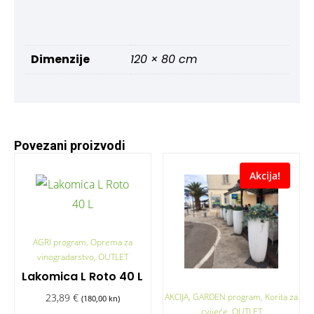
Dimenzije
120 × 80 cm
Povezani proizvodi
Akcija!
AGRI program, Oprema za
vinogradarstvo, OUTLET
Lakomica L Roto 40 L
AKCIJA, GARDEN program, Korita za
23,89
€
(180,00 kn)
cvijeće, OUTLET