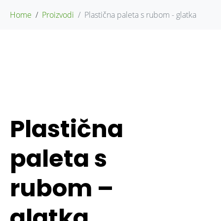
Home
Proizvodi
Plastična paleta s rubom - glatka
Plastična
paleta s
rubom –
glatka