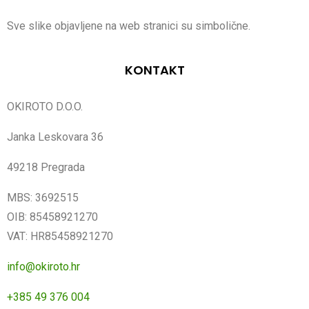
Sve slike objavljene na web stranici su simbolične.
KONTAKT
OKIROTO D.O.O.
Janka Leskovara 36
49218 Pregrada
MBS: 3692515
OIB: 85458921270
VAT: HR85458921270
info@okiroto.hr
+385 49 376 004