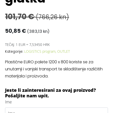
101,70
€
(766,26 kn)
50,85
€
(383,13 kn)
TEČAJ: 1 EUR = 7,53450 HRK
LOGISTICS program
,
OUTLET
Kategorije:
Plastične EURO palete 1200 x 800 koriste se za
unutarnji i vanjski transport te skladištenje različitih
materijala i proizvoda.
Jeste li zainteresirani za ovaj proizvod?
Pošaljite nam upit.
Ime