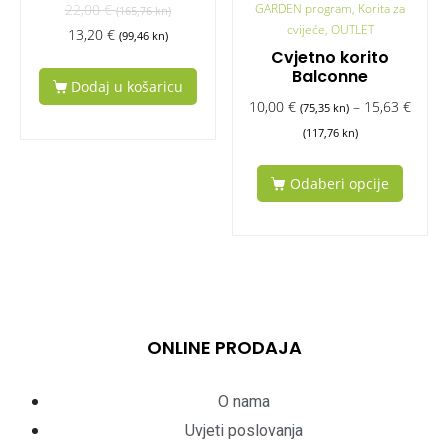
GARDEN program, Korita za
22,00
€
(165,76 kn)
cvijeće, OUTLET
13,20
€
(99,46 kn)
Cvjetno korito
Balconne
Dodaj u košaricu
10,00
€
–
15,63
€
(75,35 kn)
(117,76 kn)
Odaberi opcije
ONLINE PRODAJA
O nama
Uvjeti poslovanja